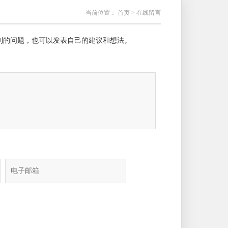
当前位置：
首页
>
在线留言
到的问题，也可以发表自己的建议和想法。