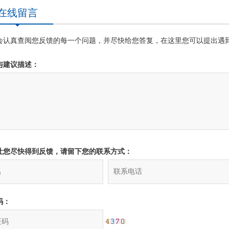
在线留言
会认真查阅您反馈的每一个问题，并尽快给您答复，在这里您可以提出遇
与建议描述：
让您尽快得到反馈，请留下您的联系方式：
码：