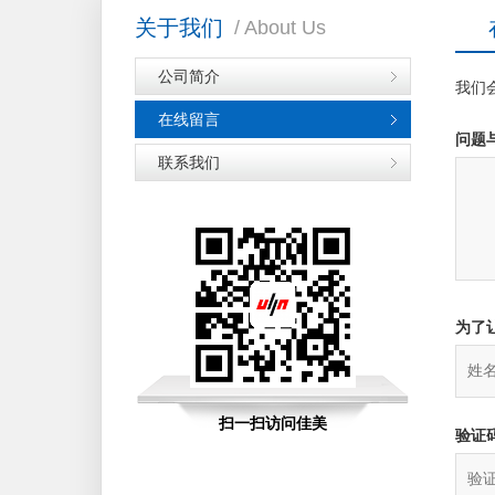
关于我们
/ About Us
公司简介
我们
在线留言
问题
联系我们
为了
扫一扫访问佳美
验证